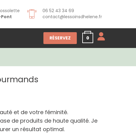
rossolette
06 52 43 34 69
s-Pont
contact@lessoinsdhelene.fr
RÉSERVEZ
0
gourmands
eauté et de votre féminité.
se de produits de haute qualité. Je
rer un résultat optimal.