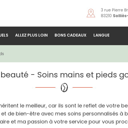
3 rue Pierre B
83210
Solliè
UELS
ALLEZ PLUS LOIN
BONS CADEAUX
LANGUE
ds
s beauté - Soins mains et pieds 
itent le meilleur, car ils sont le reflet de votre b
t de bien-être avec mes soins personnalisés à ba
ire et ma passion à votre service pour vous procu